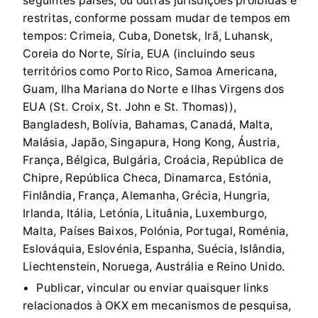
seguintes países, ou outras jurisdições proibidas e
restritas, conforme possam mudar de tempos em
tempos: Crimeia, Cuba, Donetsk, Irã, Luhansk,
Coreia do Norte, Síria, EUA (incluindo seus
territórios como Porto Rico, Samoa Americana,
Guam, Ilha Mariana do Norte e Ilhas Virgens dos
EUA (St. Croix, St. John e St. Thomas)),
Bangladesh, Bolívia, Bahamas, Canadá, Malta,
Malásia, Japão, Singapura, Hong Kong, Áustria,
França, Bélgica, Bulgária, Croácia, República de
Chipre, República Checa, Dinamarca, Estónia,
Finlândia, França, Alemanha, Grécia, Hungria,
Irlanda, Itália, Letónia, Lituânia, Luxemburgo,
Malta, Países Baixos, Polónia, Portugal, Roménia,
Eslováquia, Eslovénia, Espanha, Suécia, Islândia,
Liechtenstein, Noruega, Austrália e Reino Unido.
Publicar, vincular ou enviar quaisquer links
relacionados à OKX em mecanismos de pesquisa,