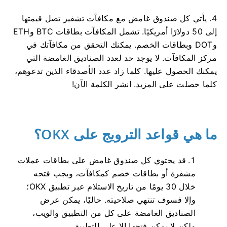
4. يأتي كل صندوق غامض مع مكافآت تشفير تصل قيمتها
إلى 50 دولارًا أمريكيًا. تشمل المكافآت بطاقات BTC وETH
وDOT وبطاقات الخصم. يمكنك التحقق من مكافآتك في
مركز المكافآت. لا يوجد حد لعدد الصناديق الغامضة التي
يمكنك الحصول عليها. كلما زاد عدد الأصدقاء الذين تدعوهم،
كلما حصلت على المزيد. انشر الكلمة الآن!
ما هي قواعد الترويج على OKX؟
قد يحتوي كل صندوق غامض على بطاقات عملات
مشفرة أو بطاقات خصم كمكافآت، ويجب فتحه
خلال 30 يومًا من تاريخ الاستلام عبر تطبيق OKX؛
وإلا فسوف تنتهي صلاحيته. حاليًا، يمكن عرض
الصناديق الغامضة على كل من التطبيق والويب،
ولكن لا يمكن فتحها إلا على التطبيق.