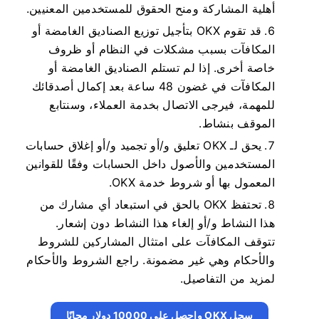
أهلية المشاركة ومنح الحقوق للمستخدمين المعنيين.
قد تقوم OKX بتأجيل توزيع الصناديق الغامضة أو
المكافآت بسبب مشكلات في النظام أو ظروف
خاصة أخرى. إذا لم تستلم الصناديق الغامضة أو
المكافآت في غضون 48 ساعة بعد إكمال أصدقائك
للمهمة، فيرجى الاتصال بخدمة العملاء، وسنتابع
الموقف بنشاط.
يحق لـ OKX تعليق و/أو تجميد و/أو إغلاق حسابات
المستخدمين والأصول داخل الحسابات وفقًا للقوانين
المعمول بها أو شروط خدمة OKX.
تحتفظ OKX بالحق في استبعاد أي مشارك من
هذا النشاط و/أو إلغاء هذا النشاط دون إشعار.
تتوقف المكافآت على امتثال المشاركين للشروط
والأحكام وهي غير مضمونة. راجع الشروط والأحكام
لمزيد من التفاصيل.
سجل OKX واحصل على 10000 دولار مجانًا