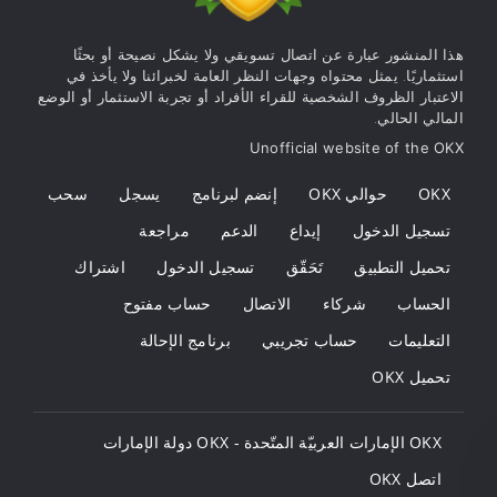
هذا المنشور عبارة عن اتصال تسويقي ولا يشكل نصيحة أو بحثًا
استثماريًا. يمثل محتواه وجهات النظر العامة لخبرائنا ولا يأخذ في
الاعتبار الظروف الشخصية للقراء الأفراد أو تجربة الاستثمار أو الوضع
المالي الحالي.
Unofficial website of the OKX
OKX
حوالي OKX
إنضم لبرنامج
يسجل
سحب
تسجيل الدخول
إيداع
الدعم
مراجعة
تحميل التطبيق
تَحَقّق
تسجيل الدخول
اشتراك
الحساب
شركاء
الاتصال
حساب مفتوح
التعليمات
حساب تجريبي
برنامج الإحالة
تحميل OKX
OKX الإمارات العربيّة المتّحدة - OKX دولة الإمارات
اتصل OKX