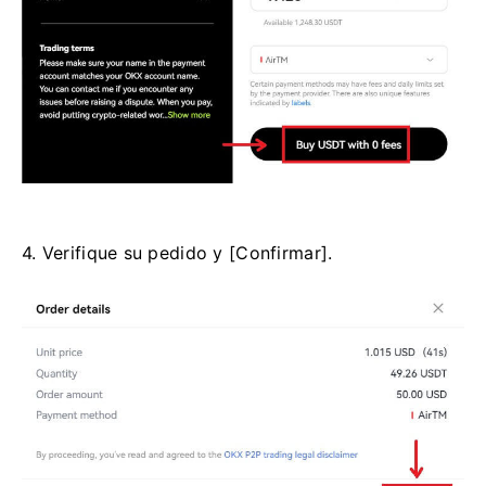
4. Verifique su pedido y [Confirmar].