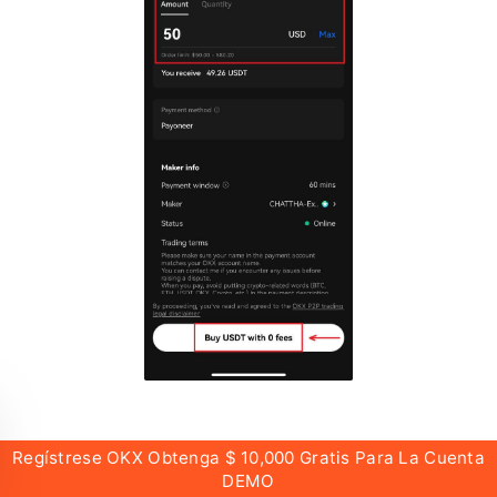
4. Puedes chatear con el vendedor y obtener una
Regístrese OKX Obtenga $ 10,000 Gratis Para La Cuenta
vista previa de tu pedido. Una vez verificado, elija
DEMO