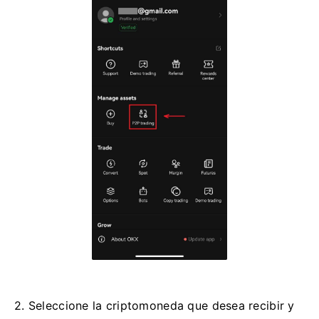
2. Seleccione la criptomoneda que desea recibir y