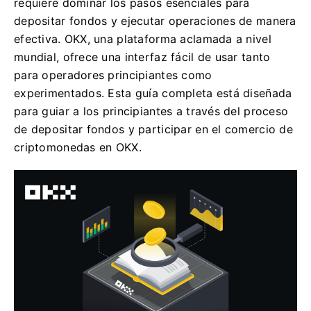
requiere dominar los pasos esenciales para
depositar fondos y ejecutar operaciones de manera
efectiva. OKX, una plataforma aclamada a nivel
mundial, ofrece una interfaz fácil de usar tanto
para operadores principiantes como
experimentados. Esta guía completa está diseñada
para guiar a los principiantes a través del proceso
de depositar fondos y participar en el comercio de
criptomonedas en OKX.