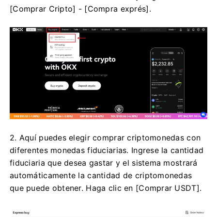
[Comprar Cripto] - [Compra exprés].
2. Aquí puedes elegir comprar criptomonedas con
diferentes monedas fiduciarias. Ingrese la cantidad
fiduciaria que desea gastar y el sistema mostrará
automáticamente la cantidad de criptomonedas
que puede obtener. Haga clic en [Comprar USDT].