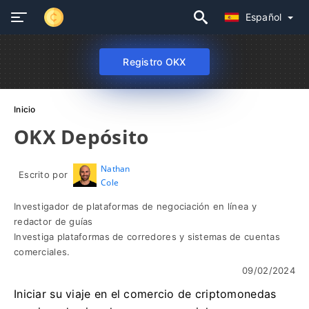
Español
Registro OKX
Inicio
OKX Depósito
Nathan
Escrito por
Cole
Investigador de plataformas de negociación en línea y
redactor de guías
Investiga plataformas de corredores y sistemas de cuentas
comerciales.
09/02/2024
Iniciar su viaje en el comercio de criptomonedas