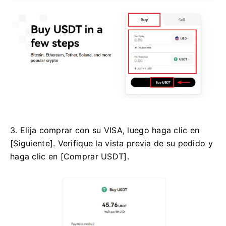
3. Elija comprar con su VISA, luego haga clic en
[Siguiente]. Verifique la vista previa de su pedido y
haga clic en [Comprar USDT].