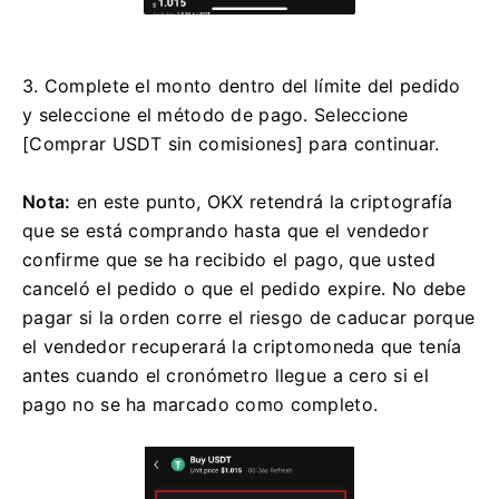
3. Complete el monto dentro del límite del pedido
y seleccione el método de pago. Seleccione
[Comprar USDT sin comisiones] para continuar.
Nota:
en este punto, OKX retendrá la criptografía
que se está comprando hasta que el vendedor
confirme que se ha recibido el pago, que usted
canceló el pedido o que el pedido expire. No debe
pagar si la orden corre el riesgo de caducar porque
el vendedor recuperará la criptomoneda que tenía
antes cuando el cronómetro llegue a cero si el
pago no se ha marcado como completo.