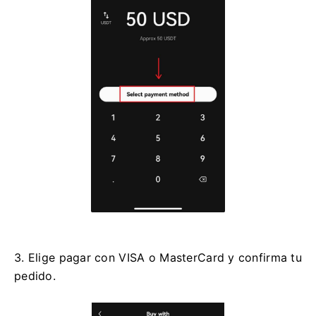
3. Elige pagar con VISA o MasterCard y confirma tu
pedido.