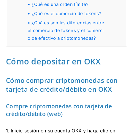
¿Qué es una orden límite?
¿Qué es el comercio de tokens?
¿Cuáles son las diferencias entre
el comercio de tokens y el comerci
o de efectivo a criptomonedas?
Cómo depositar en OKX
Cómo comprar criptomonedas con
tarjeta de crédito/débito en OKX
Compre criptomonedas con tarjeta de
crédito/débito (web)
1. Inicie sesión en su cuenta OKX y haga clic en