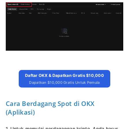
Daftar OKX & Dapatkan Gratis $10,000
Dapatkan $10,000 Gratis Untuk Pemula
Cara Berdagang Spot di OKX
(Aplikasi)
1. Untuk memulai perdagangan kripto, Anda harus