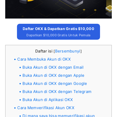
Daftar OKX & Dapatkan Gratis $10,000
Dapatkan $10,000 Gratis Untuk Pemula
Daftar isi
Bersembunyi
[
]
Cara Membuka Akun di OKX
Buka Akun di OKX dengan Email
Buka Akun di OKX dengan Apple
Buka Akun di OKX dengan Google
Buka Akun di OKX dengan Telegram
Buka Akun di Aplikasi OKX
Cara Memverifikasi Akun OKX
Di mana saya bisa memverifikasi akun