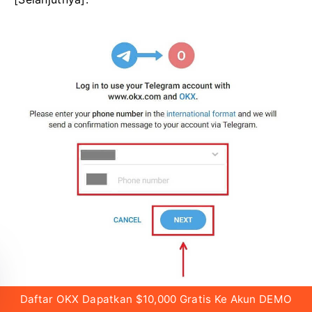
Daftar OKX Dapatkan $10,000 Gratis Ke Akun DEMO