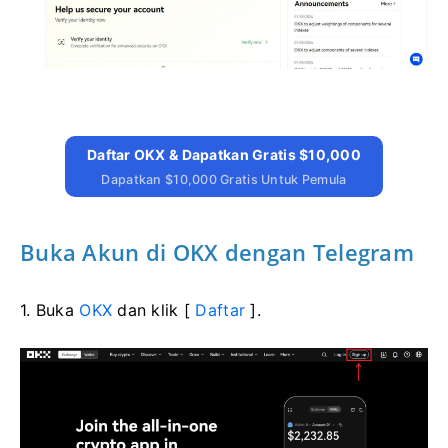
Daftar OKX & Dapatkan Gratis $10,000
Dapatkan $10,000 Gratis Untuk Pemula
Buka Akun di OKX dengan Telegram
1. Buka
OKX
dan klik [
Daftar
].