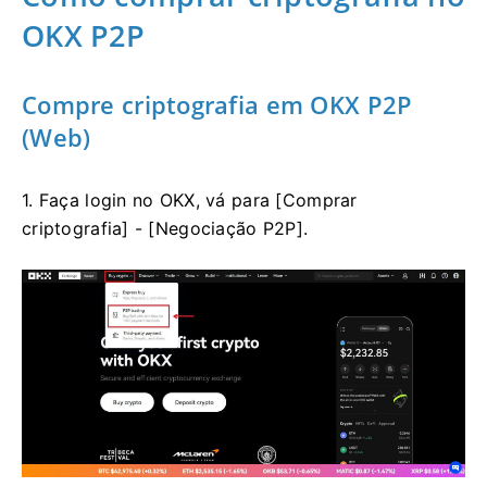
OKX P2P
Compre criptografia em OKX P2P
(Web)
1. Faça login no OKX, vá para [Comprar
criptografia] - [Negociação P2P].