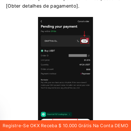
4. Você pode conversar com o vendedor e
visualizar seu pedido. Depois de verificar, escolha
[Obter detalhes de pagamento].
Registre-Se OKX Receba $ 10.000 Grátis Na Conta DEMO