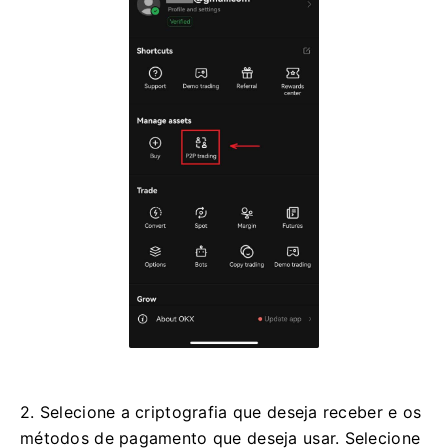
1. Faça login no OKX, vá para [Negociação P2P].