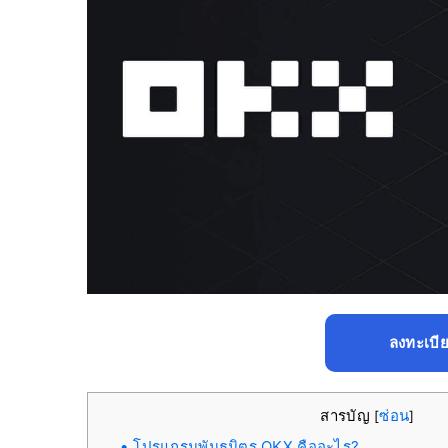
ลงทะเบี
สารบัญ
ซ่อน
[
]
โปรแกรมพันธมิตร OKX คืออะไร?