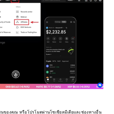
มชนของคุณ หรือโปรโมตผ่านโซเชียลมีเดียและช่องทางอื่น