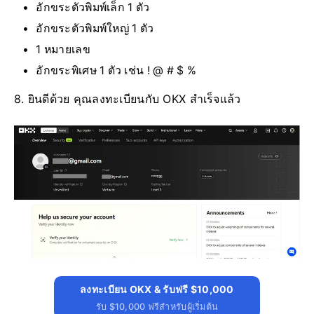
อักขระตัวพิมพ์เล็ก 1 ตัว
อักขระตัวพิมพ์ใหญ่ 1 ตัว
1 หมายเลข
อักขระพิเศษ 1 ตัว เช่น ! @ # $ %
8. ยินดีด้วย คุณลงทะเบียนกับ OKX สำเร็จแล้ว
ลงทะเบียน OKX & รับฟรี $10,000
รับ $10,000 ฟรีสำหรับผู้เริ่มต้น