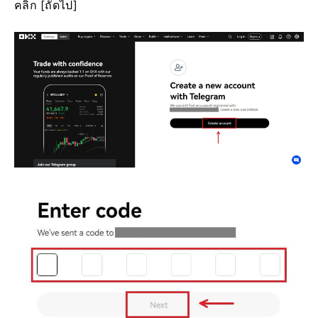
คลิก [ถัดไป]