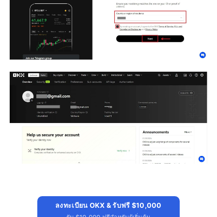
ลงทะเบียน OKX & รับฟรี $10,000