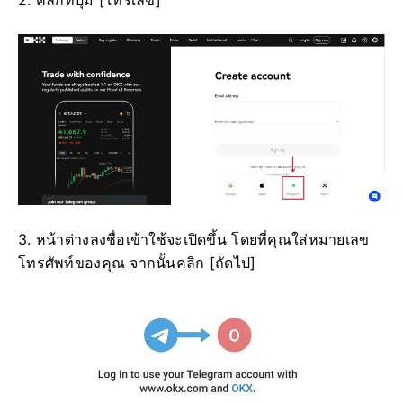
2. คลิกที่ปุ่ม [โทรเลข]
3. หน้าต่างลงชื่อเข้าใช้จะเปิดขึ้น โดยที่คุณใส่หมายเลข
โทรศัพท์ของคุณ จากนั้นคลิก [ถัดไป]