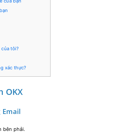
e của bạn
 bạn
 của tôi?
ng xác thực?
ên OKX
 Email
n bên phải.