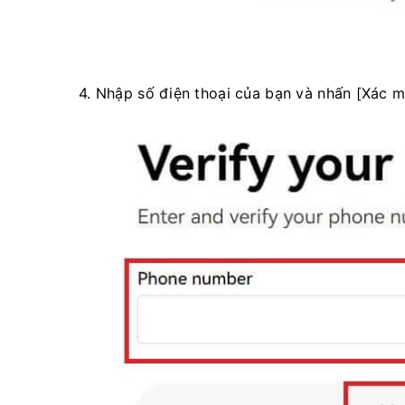
4. Nhập số điện thoại của bạn và nhấn [Xác m