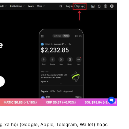
 xã hội (Google, Apple, Telegram, Wallet) hoặc