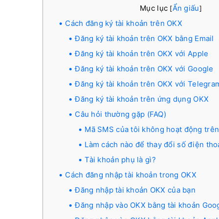
Mục lục
Ẩn giấu
[
]
Cách đăng ký tài khoản trên OKX
Đăng ký tài khoản trên OKX bằng Email
Đăng ký tài khoản trên OKX với Apple
Đăng ký tài khoản trên OKX với Google
Đăng ký tài khoản trên OKX với Telegra
Đăng ký tài khoản trên ứng dụng OKX
Câu hỏi thường gặp (FAQ)
Mã SMS của tôi không hoạt động trê
Làm cách nào để thay đổi số điện thoạ
Tài khoản phụ là gì?
Cách đăng nhập tài khoản trong OKX
Đăng nhập tài khoản OKX của bạn
Đăng nhập vào OKX bằng tài khoản Goog