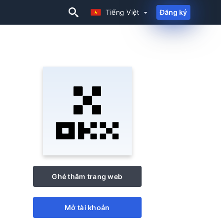
Tiếng Việt
Đăng ký
Tiếng Việt
Ghé thăm trang web
Mở tài khoản