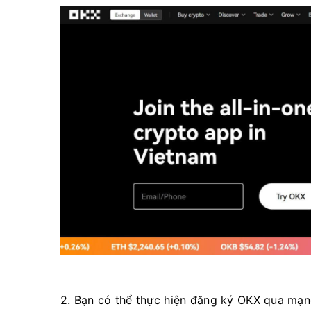
2. Bạn có thể thực hiện đăng ký OKX qua mạng