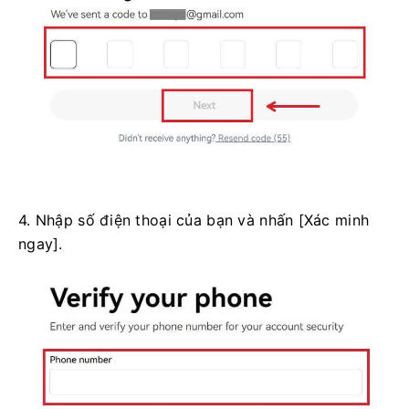
4. Nhập số điện thoại của bạn và nhấn [Xác minh
ngay].