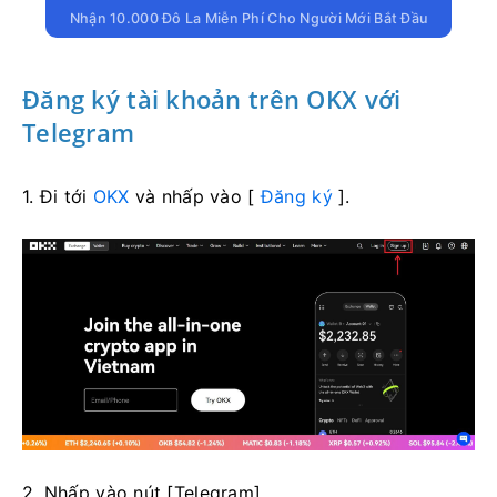
Nhận 10.000 Đô La Miễn Phí Cho Người Mới Bắt Đầu
Đăng ký tài khoản trên OKX với
Telegram
1. Đi tới
OKX
và nhấp vào [
Đăng ký
].
2. Nhấp vào nút [Telegram].