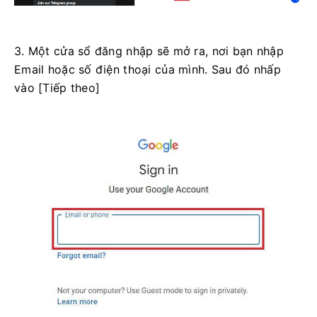
3. Một cửa sổ đăng nhập sẽ mở ra, nơi bạn nhập
Email hoặc số điện thoại của mình. Sau đó nhấp
vào [Tiếp theo]