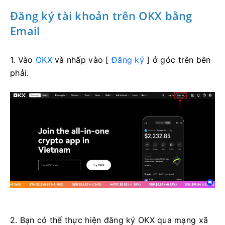
Đăng ký tài khoản trên OKX bằng
Email
1. Vào
OKX
và nhấp vào [
Đăng ký
] ở góc trên bên
phải.
2. Bạn có thể thực hiện đăng ký OKX qua mạng xã