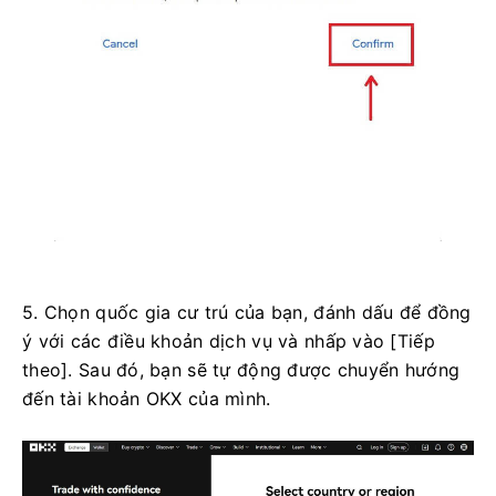
5. Chọn quốc gia cư trú của bạn, đánh dấu để đồng
ý với các điều khoản dịch vụ và nhấp vào [Tiếp
theo]. Sau đó, bạn sẽ tự động được chuyển hướng
đến tài khoản OKX của mình.