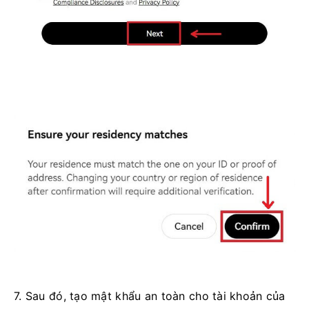
7. Sau đó, tạo mật khẩu an toàn cho tài khoản của