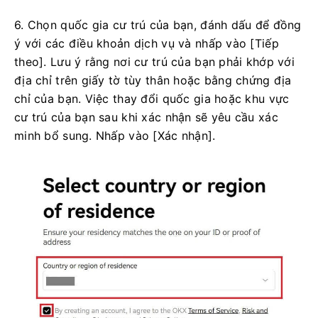
6. Chọn quốc gia cư trú của bạn, đánh dấu để đồng
ý với các điều khoản dịch vụ và nhấp vào [Tiếp
theo]. Lưu ý rằng nơi cư trú của bạn phải khớp với
địa chỉ trên giấy tờ tùy thân hoặc bằng chứng địa
chỉ của bạn. Việc thay đổi quốc gia hoặc khu vực
cư trú của bạn sau khi xác nhận sẽ yêu cầu xác
minh bổ sung. Nhấp vào [Xác nhận].