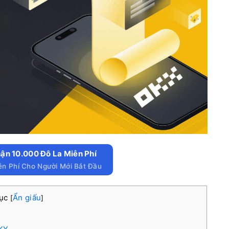
ận 10.000 Đô La Miễn Phí
ễn Phí Cho Người Mới Bắt Đầu
lục
Ẩn giấu
[
]