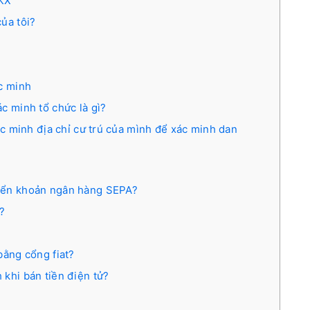
OKX
ủa tôi?
ác minh
c minh tổ chức là gì?
xác minh địa chỉ cư trú của mình để xác minh dan
uyển khoản ngân hàng SEPA?
?
bằng cổng fiat?
 khi bán tiền điện tử?