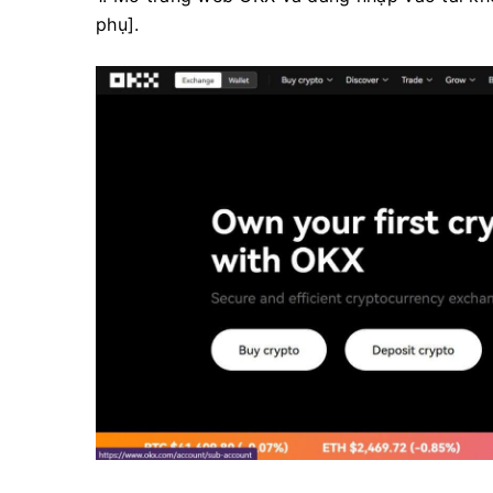
phụ].