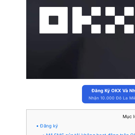
Đăng Ký OKX Và Nh
Nhận 10.000 Đô La Mi
Mục 
Đăng ký