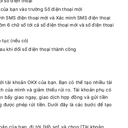
i số điện thoại
 của bạn vào trường Số điện thoại mới
nh SMS điện thoại mới và Xác minh SMS điện thoại
ồm 6 chữ số tới cả số điện thoại mới và số điện thoại
 tục (nếu có)
u khi đổi số điện thoại thành công
ới tài khoản OKX của bạn. Bạn có thể tạo nhiều tài
h của mình và giảm thiểu rủi ro. Tài khoản phụ có
n bẩy giao ngay, giao dịch hợp đồng và gửi tiền
 được phép rút tiền. Dưới đây là các bước để tạo
ản của bạn, đi tới [Hồ sơ] và chọn [Tài khoản