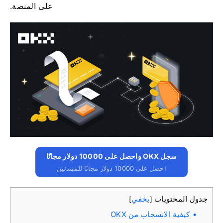
على المنصة.
سجل OKX واحصل على 10000 دولار مجانًا
احصل على 10000 دولار مجانًا للمبتدئين
جدول المحتويات
يخفي
]
[
كيفية الانسحاب من OKX