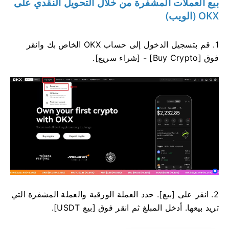
بيع العملات المشفرة من خلال التحويل النقدي على
OKX (الويب)
1. قم بتسجيل الدخول إلى حساب OKX الخاص بك وانقر
فوق [Buy Crypto] - [شراء سريع].
2. انقر على [بيع]. حدد العملة الورقية والعملة المشفرة التي
تريد بيعها. أدخل المبلغ ثم انقر فوق [بيع USDT].