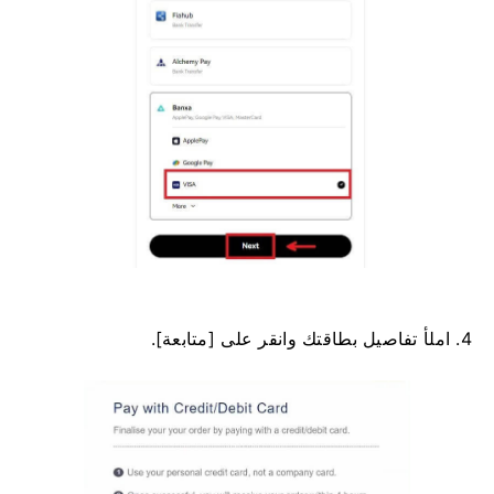
4. املأ تفاصيل بطاقتك وانقر على [متابعة].