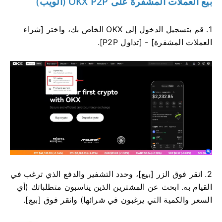
بيع العملات المشفرة على OKX P2P (الويب)
1. قم بتسجيل الدخول إلى OKX الخاص بك، واختر [شراء
العملات المشفرة] - [تداول P2P].
2. انقر فوق الزر [بيع]، وحدد التشفير والدفع الذي ترغب في
القيام به. ابحث عن المشترين الذين يناسبون متطلباتك (أي
السعر والكمية التي يرغبون في شرائها) وانقر فوق [بيع].