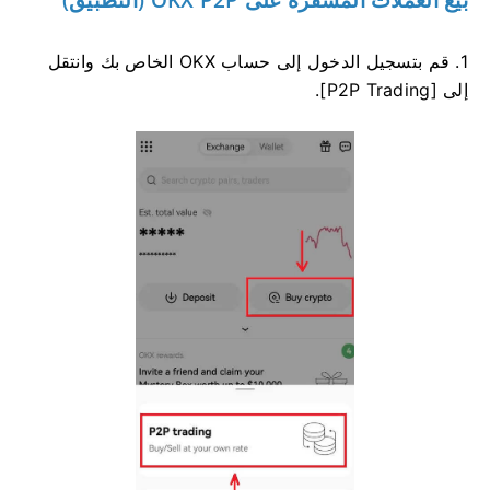
بيع العملات المشفرة على OKX P2P (التطبيق)
1. قم بتسجيل الدخول إلى حساب OKX الخاص بك وانتقل
إلى [P2P Trading].