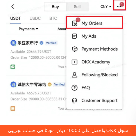
سجل OKX واحصل على 10000 دولار مجانًا في حساب تجريبي
6. تحقق من حسابك البنكي أو طريقة الدفع المناسبة عندما