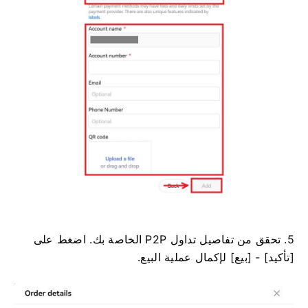
5. تحقق من تفاصيل تداول P2P الخاصة بك. اضغط على
[تأكيد] - [بيع] لإكمال عملية البيع.