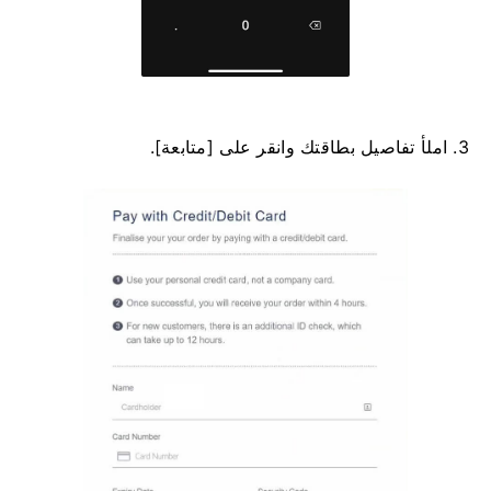
3. املأ تفاصيل بطاقتك وانقر على [متابعة].