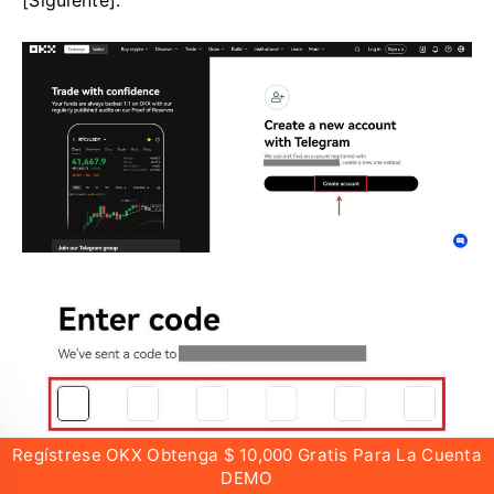
[Siguiente].
Regístrese OKX Obtenga $ 10,000 Gratis Para La Cuenta
DEMO