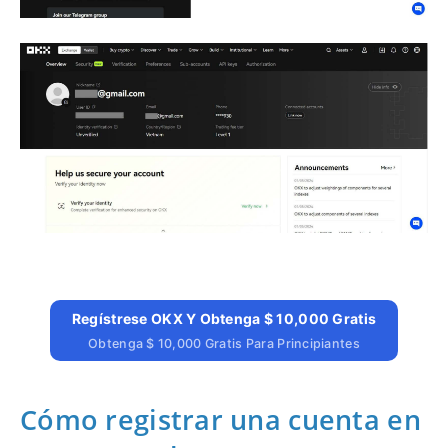
Regístrese OKX Y Obtenga $ 10,000 Gratis
Obtenga $ 10,000 Gratis Para Principiantes
Cómo registrar una cuenta en