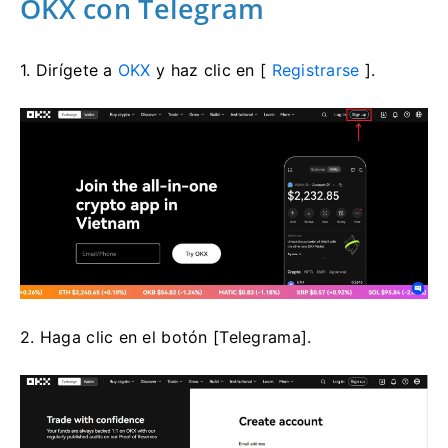
OKX con Telegram
1. Dirígete a
OKX
y haz clic en [
Registrarse
].
2. Haga clic en el botón [Telegrama].