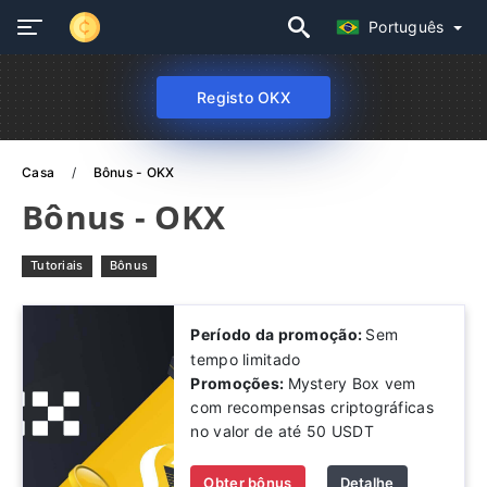
Português
Registo OKX
Casa
Bônus - OKX
Bônus - OKX
Tutoriais
Bônus
Período da promoção:
Sem
tempo limitado
Promoções:
Mystery Box vem
com recompensas criptográficas
no valor de até 50 USDT
Obter bônus
Detalhe