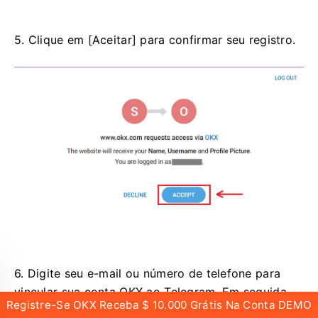
5. Clique em [Aceitar] para confirmar seu registro.
6. Digite seu e-mail ou número de telefone para
vincular sua conta OKX ao Telegram. Em seguida,
Registre-Se OKX Receba $ 10.000 Grátis Na Conta DEMO
clique em [Avançar].