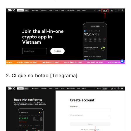
2. Clique no botão [Telegrama].