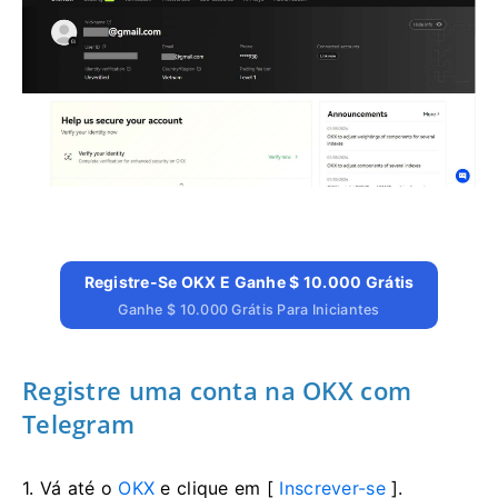
Registre-Se OKX E Ganhe $ 10.000 Grátis
Ganhe $ 10.000 Grátis Para Iniciantes
Registre uma conta na OKX com
Telegram
1. Vá até o
OKX
e clique em [
Inscrever-se
].