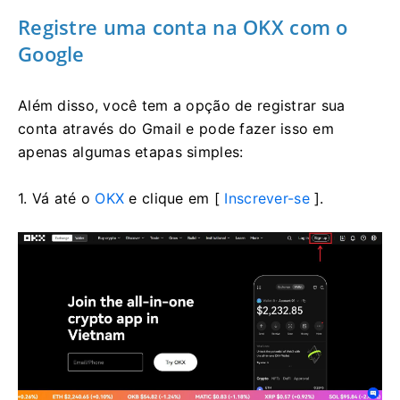
Registre uma conta na OKX com o
Google
Além disso, você tem a opção de registrar sua
conta através do Gmail e pode fazer isso em
apenas algumas etapas simples:
1. Vá até o
OKX
e clique em [
Inscrever-se
].