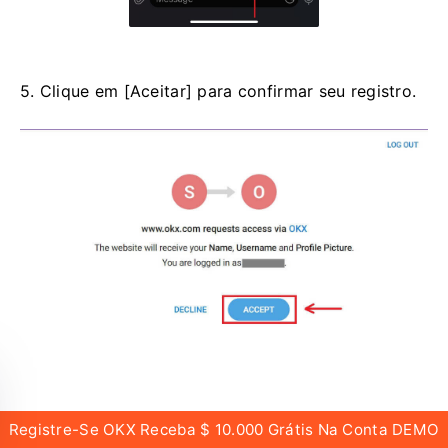
5. Clique em [Aceitar] para confirmar seu registro.
6. Digite seu e-mail ou número de telefone para
Registre-Se OKX Receba $ 10.000 Grátis Na Conta DEMO
vincular sua conta OKX ao Telegram. Em seguida,