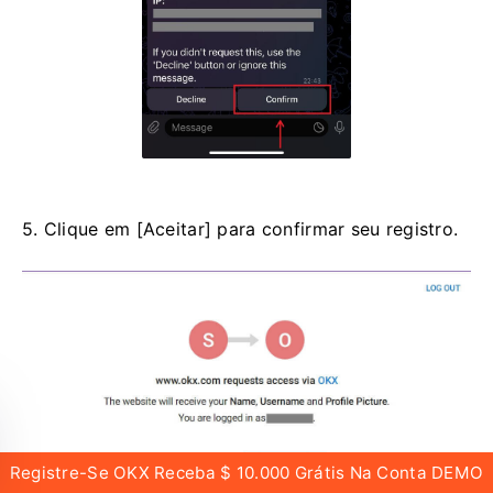
5. Clique em [Aceitar] para confirmar seu registro.
Registre-Se OKX Receba $ 10.000 Grátis Na Conta DEMO