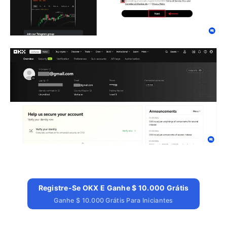
Registre-Se OKX E Ganhe $ 10.000 Grátis
Ganhe $ 10.000 Grátis Para Iniciantes