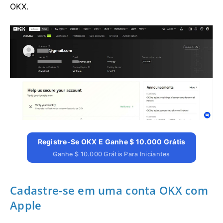
OKX.
Registre-Se OKX E Ganhe $ 10.000 Grátis
Ganhe $ 10.000 Grátis Para Iniciantes
Cadastre-se em uma conta OKX com
Apple