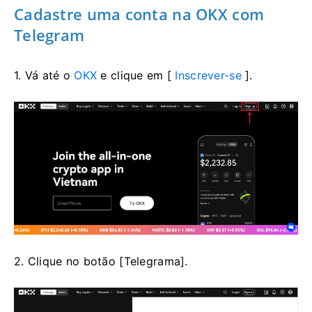
Cadastre uma conta na OKX com
Telegram
1. Vá até o
OKX
e clique em [
Inscrever-se
].
2. Clique no botão [Telegrama].