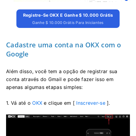
Registre-Se OKX E Ganhe $ 10.000 Grátis
Ganhe $ 10.000 Grátis Para Iniciantes
Cadastre uma conta na OKX com o
Google
Além disso, você tem a opção de registrar sua
conta através do Gmail e pode fazer isso em
apenas algumas etapas simples:
1. Vá até o
OKX
e clique em [
Inscrever-se
].