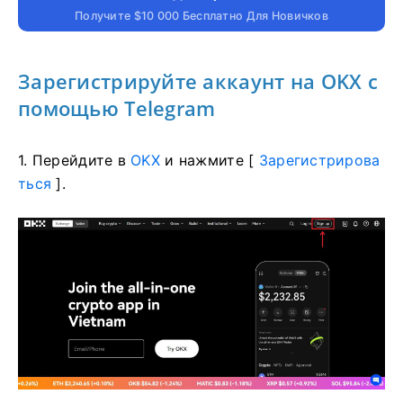
Получите $10 000 Бесплатно Для Новичков
Зарегистрируйте аккаунт на OKX с
помощью Telegram
1. Перейдите в
OKX
и нажмите [
Зарегистрирова
ться
].