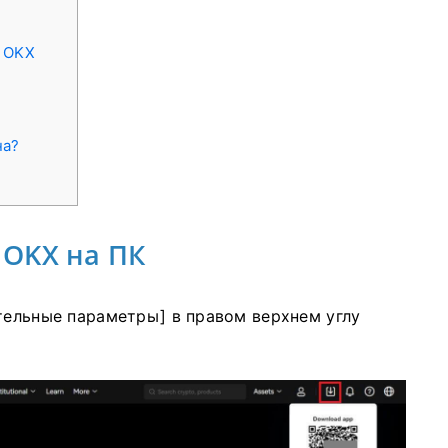
а OKX
на?
 OKX на ПК
тельные параметры] в правом верхнем углу