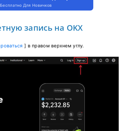
 Бесплатно Для Новичков
етную запись на OKX
ироваться
] в правом верхнем углу.