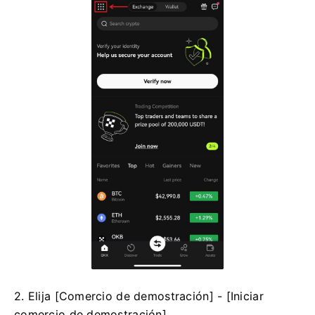
2. Elija [Comercio de demostración] - [Iniciar
comercio de demostración].